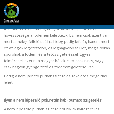
Nem járható szigetelés
Főoldal
/ Nem járható szigetelés
Azt már biztosan tudod, hogy a házad legjelentősebb
hővesztesége a födémen keletkezik. Ez nem csak azért van,
mert a meleg felfelé száll (a hideg pedig lefelé), hanem mert
ez az egyik legkitettebb, és legnagyobb felület, mégis sokan
spórolnak a födém, és a tetőszigeteléssel. Egyes
felméresek szerint a magyar házak 70%-ának nincs, vagy
csak nagyon gyenge tető és födémszigeletése van.
Pedig a nem járható purhabszigetelés tökéletes megoldás
lehet.
Ilyen a nem lépésálló poliuretán hab (purhab) szigetelés
A nem lepésálló purhab szigetelést hívják nyitott cellás