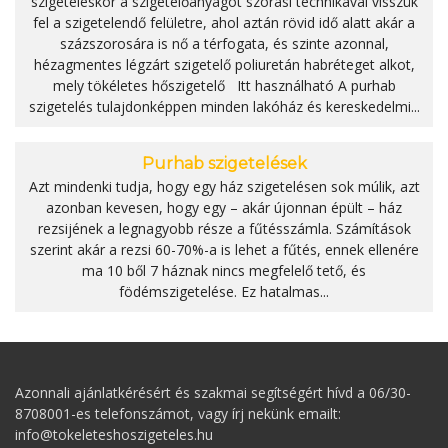
szigeteléskor a szigetelőanyagot szórási technikával visszük
fel a szigetelendő felületre, ahol aztán rövid idő alatt akár a
százszorosára is nő a térfogata, és szinte azonnal,
hézagmentes légzárt szigetelő poliuretán habréteget alkot,
mely tökéletes hőszigetelő Itt használható A purhab
szigetelés tulajdonképpen minden lakóház és kereskedelmi...
Purhab szigetelések
Azt mindenki tudja, hogy egy ház szigetelésen sok múlik, azt
azonban kevesen, hogy egy – akár újonnan épült – ház
rezsijének a legnagyobb része a fűtésszámla. Számítások
szerint akár a rezsi 60-70%-a is lehet a fűtés, ennek ellenére
ma 10 ből 7 háznak nincs megfelelő tető, és
födémszigetelése. Ez hatalmas...
Azonnali ajánlatkérésért és szakmai segítségért hívd a 06/30-
8708001-es telefonszámot, vagy írj nekünk emailt:
info@tokeleteshoszigeteles.hu