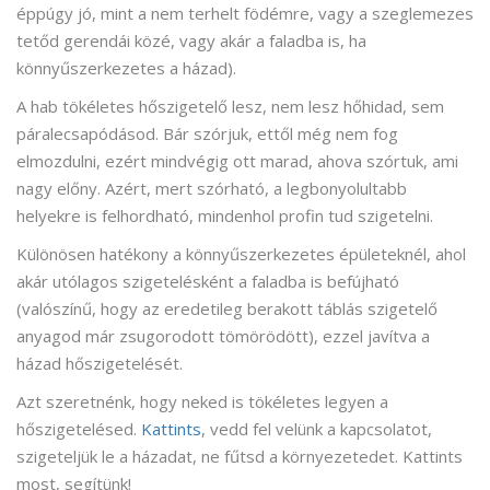
éppúgy jó, mint a nem terhelt födémre, vagy a szeglemezes
tetőd gerendái közé, vagy akár a faladba is, ha
könnyűszerkezetes a házad).
A hab tökéletes hőszigetelő lesz, nem lesz hőhidad, sem
páralecsapódásod. Bár szórjuk, ettől még nem fog
elmozdulni, ezért mindvégig ott marad, ahova szórtuk, ami
nagy előny. Azért, mert szórható, a legbonyolultabb
helyekre is felhordható, mindenhol profin tud szigetelni.
Különösen hatékony a könnyűszerkezetes épületeknél, ahol
akár utólagos szigetelésként a faladba is befújható
(valószínű, hogy az eredetileg berakott táblás szigetelő
anyagod már zsugorodott tömörödött), ezzel javítva a
házad hőszigetelését.
Azt szeretnénk, hogy neked is tökéletes legyen a
hőszigetelésed.
Kattints
, vedd fel velünk a kapcsolatot,
szigeteljük le a házadat, ne fűtsd a környezetedet. Kattints
most, segítünk!