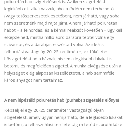
poliuretán hab szigetelésnek is. Az ilyen szigetelést
leginkább ott alkalmazzuk, ahol a födém nem terhelhető
(vagy tetőszerkezetek esetében), nem járható, vagy soha
nem szeretnénk majd rajta járni. A nem járható poliuretán
habot – a felhordás, és a kémiai reakciót követően – úgy kell
elképzelned, mintha millió apró darabra téptél volna egy
szivacsot, és a darabjait elszórtad volna. Az ideális
felhordási vastagság 20-25 centiméter, ez tökéletes
hőszigetelést ad a háznak, hiszen a legkisebb lukakat is
betömi, és megfelelően szigetel. A munka elvégzése után a
helyiséget elég alaposan kiszellőztetni, a hab semmiféle
káros anyagot nem tartalmaz.
A nem lépésálló poliuretán hab (purhab) szigetelés előnyei
Képzelj el egy 20-25 centiméter vastagságú olyan
szigetelést, amely ugyan nemjárható, de a legkisebb lukakat
is betömi, a felhasználási területe tág (a tetőd szarufái közé