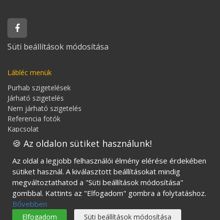
>
Süti beállítások módosítása
Lábléc menük
Purhab szigetelések
Járható szigetelés
Nem járható szigetelés
Referencia fotók
Kapcsolat
Szigetelés blog
🍪 Az oldalon sütiket használunk!
Az oldal a legjobb felhasználói élmény elérése érdekében
Kövess minket Facebookon is!
sütiket használ. A kiválasztott beállításokat mindig
megváltoztathatod a "Süti beállítások módosítása"
gombbal. Kattints az "Elfogadom" gombra a folytatáshoz.
Bővebben
Elfogadom
Süti beállítások módosítása